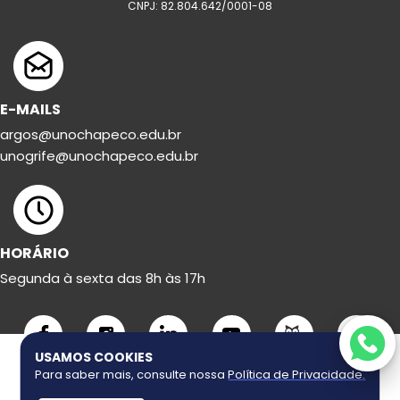
CNPJ: 82.804.642/0001-08
E-MAILS
argos@unochapeco.edu.br
unogrife@unochapeco.edu.br
HORÁRIO
Segunda à sexta das 8h às 17h
USAMOS COOKIES
Para saber mais, consulte nossa
Política de Privacidade
.
Copyright ©
2026
Uno Grife. Todos os direitos reservados.