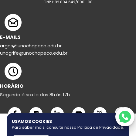
CNPJ: 82.804.642/0001-08
E-MAILS
argos@unochapeco.edu.br
unogrife@unochapeco.edu.br
HORÁRIO
Segunda à sexta das 8h às 17h
USAMOS COOKIES
Para saber mais, consulte nossa
Política de Privacidade
.
Copyright ©
2026
Uno Grife. Todos os direitos reservados.