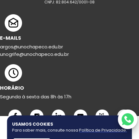
CNPJ: 82.804.642/0001-08
E-MAILS
argos@unochapeco.edu.br
unogrife@unochapeco.edu.br
HORÁRIO
Segunda à sexta das 8h às 17h
USAMOS COOKIES
Para saber mais, consulte nossa
Política de Privacidade
.
Copyright ©
2026
Uno Grife. Todos os direitos reservados.