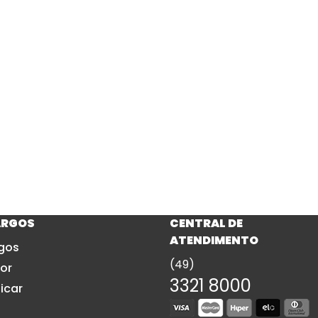
ARGOS
CENTRAL DE
ATENDIMENTO
gos
(49)
or
3321 8000
icar