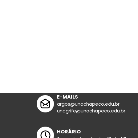
Lit. Infanto-ju
E-MAILS
argos@unochapeco.edu.br
unogrife@unochapeco.edu.br
HORÁRIO