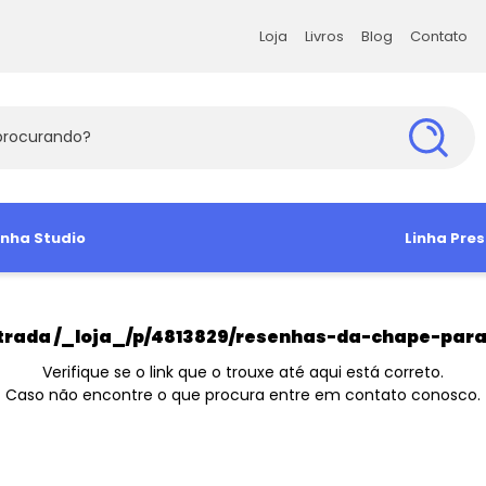
Loja
Livros
Blog
Contato
Loja
Livros
Blog
Contato
s Exatas e da Terra
inha Studio
Ciências Humanas
Ciências Soc
Linha Pres
s Agrárias e Tecnologia
amiseta
Babylook
Antropologia e Sociologia
Administra
Camisa So
Manga Curta
Ciência Política
Arquitetura 
Camiseta 
trada
/_loja_/p/4813829/resenhas-da-chape-para-
Direito e Filosofia
Comunicaç
Verifique se o link que o trouxe até aqui está correto.
Caso não encontre o que procura entre em contato conosco.
Educação e Psicologia
Economia
História e Geografia
Sociologia