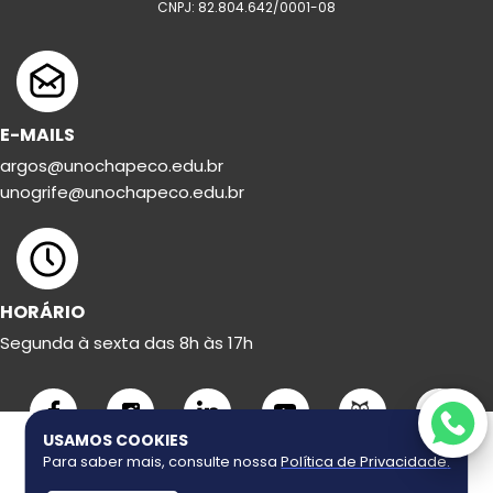
CNPJ: 82.804.642/0001-08
E-MAILS
argos@unochapeco.edu.br
unogrife@unochapeco.edu.br
HORÁRIO
Segunda à sexta das 8h às 17h
USAMOS COOKIES
Para saber mais, consulte nossa
Política de Privacidade
.
Copyright ©
2026
Uno Grife. Todos os direitos reservados.