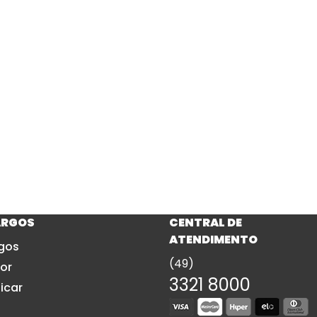
ARGOS
CENTRAL DE
ATENDIMENTO
gos
(49)
or
3321 8000
icar