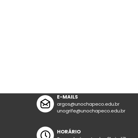
Lit. Infanto-ju
E-MAILS
argos@unochapeco.edu.br
unogrife@unochapeco.edu.br
HORÁRIO