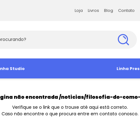
Loja
Livros
Blog
Contato
Loja
Livros
Blog
Contato
s Exatas e da Terra
inha Studio
Ciências Humanas
Ciências Soc
Linha Pres
s Agrárias e Tecnologia
amiseta
Babylook
Antropologia e Sociologia
Administra
Camisa So
Manga Curta
Ciência Política
Arquitetura 
Camiseta 
gina não encontrada
/noticias/filosofia-do-como
Direito e Filosofia
Comunicaç
Verifique se o link que o trouxe até aqui está correto.
Caso não encontre o que procura entre em contato conosco.
Educação e Psicologia
Economia
História e Geografia
Sociologia