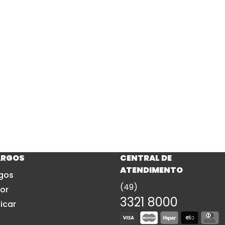
amiseta
Babylook
Camisa So
Manga Curta
Camiseta 
ARGOS
CENTRAL DE
ATENDIMENTO
gos
(49)
or
3321 8000
icar