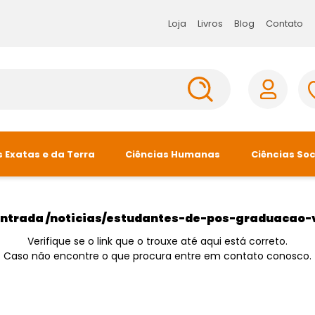
Loja
Loja
Livros
Livros
Blog
Blog
Contato
Contato
s Exatas e da Terra
Ciências Humanas
Ciências Soc
s Agrárias e Tecnologia
Antropologia e Sociologia
Administra
Ciência Política
Arquitetura 
ontrada
/noticias/estudantes-de-pos-graduacao-
Direito e Filosofia
Comunicaç
Verifique se o link que o trouxe até aqui está correto.
Caso não encontre o que procura entre em contato conosco.
Educação e Psicologia
Economia
inha Studio
Linha Pres
História e Geografia
Sociologia