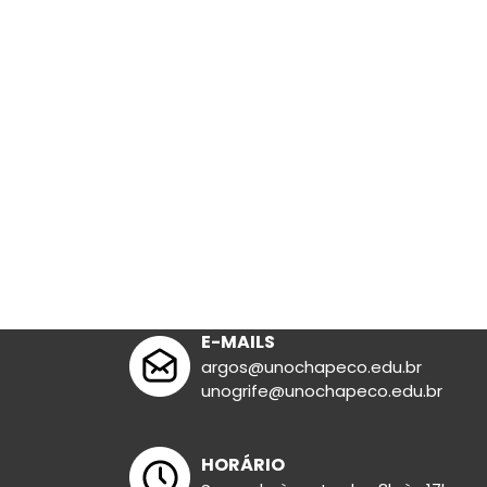
cial
Bermuda
Lit. Infanto-ju
Polo
Feminina
Camiseta
Masculina
Legging
E-MAILS
argos@unochapeco.edu.br
unogrife@unochapeco.edu.br
HORÁRIO