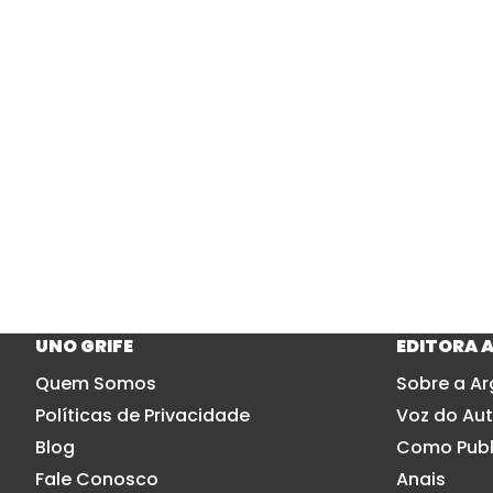
Boné
C
Camiseta
Babylook
Manga Curta
UNO GRIFE
EDITORA 
Quem Somos
Sobre a Ar
Políticas de Privacidade
Voz do Aut
Blog
Como Publ
Fale Conosco
Anais