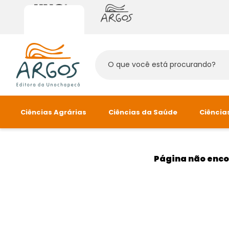
Ciências Agrárias
Ciências da Saúde
Ciência
Agronomia
Biologia e Saúde
Ciência
Alimentos
Educação Física
Página não enc
Nutrição
Linha Campus
L