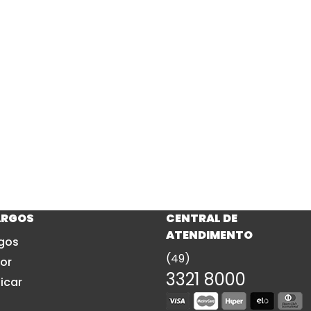
ARGOS
CENTRAL DE
ATENDIMENTO
gos
(49)
or
3321 8000
icar