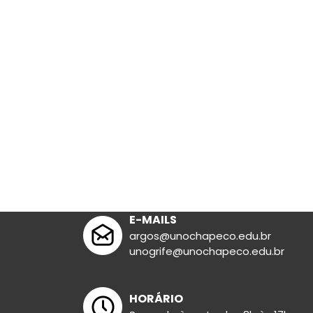
Lit. Infanto-ju
E-MAILS
argos@unochapeco.edu.br
unogrife@unochapeco.edu.br
HORÁRIO