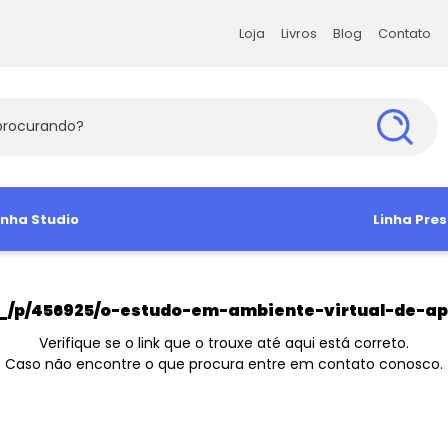
Loja
Livros
Blog
Contato
Loja
Livros
Blog
Contato
s Exatas e da Terra
inha Studio
Ciências Humanas
Ciências Soc
Linha Pres
s Agrárias e Tecnologia
amiseta
Babylook
Antropologia e Sociologia
Administra
Camisa So
Manga Curta
Ciência Política
Arquitetura 
Camiseta 
a_/p/456925/o-estudo-em-ambiente-virtual-de-a
Direito e Filosofia
Comunicaç
Verifique se o link que o trouxe até aqui está correto.
Caso não encontre o que procura entre em contato conosco.
Educação e Psicologia
Economia
História e Geografia
Sociologia