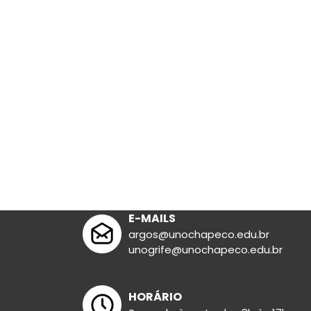
Lit. Infanto-ju
E-MAILS
argos@unochapeco.edu.br
unogrife@unochapeco.edu.br
HORÁRIO