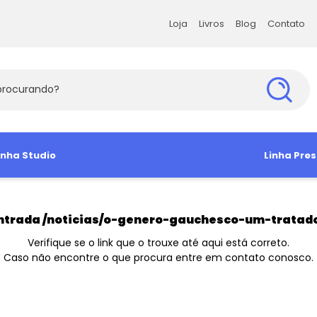
Loja
Livros
Blog
Contato
Loja
Livros
Blog
Contato
s Exatas e da Terra
inha Studio
Ciências Humanas
Ciências Soc
Linha Pres
s Agrárias e Tecnologia
amiseta
Babylook
Antropologia e Sociologia
Administra
Camisa So
Manga Curta
Ciência Política
Arquitetura 
Camiseta 
ntrada
/noticias/o-genero-gauchesco-um-tratad
Direito e Filosofia
Comunicaç
Verifique se o link que o trouxe até aqui está correto.
Caso não encontre o que procura entre em contato conosco.
Educação e Psicologia
Economia
História e Geografia
Sociologia