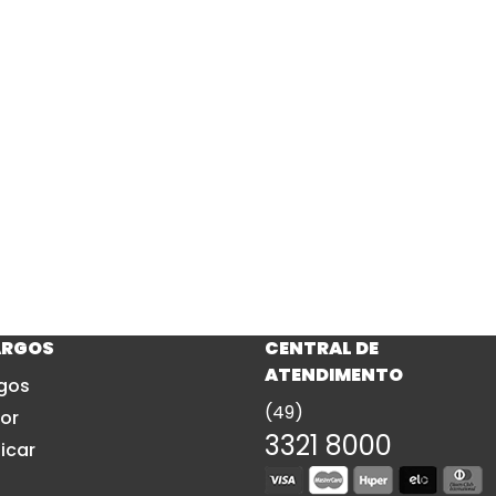
ARGOS
CENTRAL DE
ATENDIMENTO
gos
(49)
or
3321 8000
icar