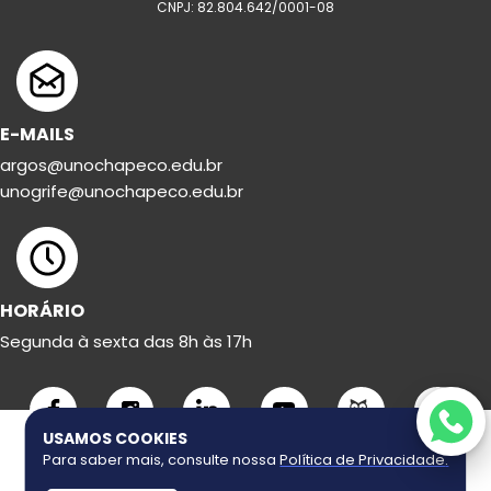
CNPJ: 82.804.642/0001-08
E-MAILS
argos@unochapeco.edu.br
unogrife@unochapeco.edu.br
HORÁRIO
Segunda à sexta das 8h às 17h
USAMOS COOKIES
Para saber mais, consulte nossa
Política de Privacidade
.
Copyright ©
2026
Uno Grife. Todos os direitos reservados.