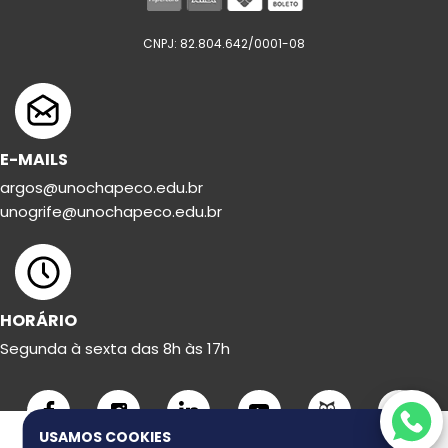
CNPJ: 82.804.642/0001-08
E-MAILS
argos@unochapeco.edu.br
unogrife@unochapeco.edu.br
HORÁRIO
Segunda à sexta das 8h às 17h
USAMOS COOKIES