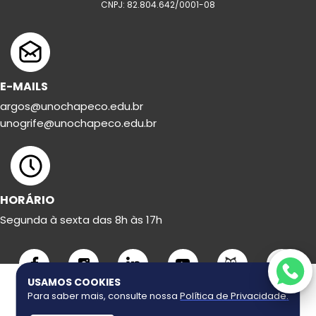
CNPJ: 82.804.642/0001-08
E-MAILS
argos@unochapeco.edu.br
unogrife@unochapeco.edu.br
HORÁRIO
Segunda à sexta das 8h às 17h
USAMOS COOKIES
Para saber mais, consulte nossa
Política de Privacidade
.
Copyright ©
2026
Uno Grife. Todos os direitos reservados.