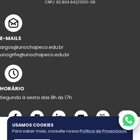
CNPJ: 82.804.642/0001-08
E-MAILS
argos@unochapeco.edu.br
unogrife@unochapeco.edu.br
HORÁRIO
Segunda à sexta das 8h às 17h
USAMOS COOKIES
Para saber mais, consulte nossa
Política de Privacidade
.
Copyright ©
2026
Uno Grife. Todos os direitos reservados.