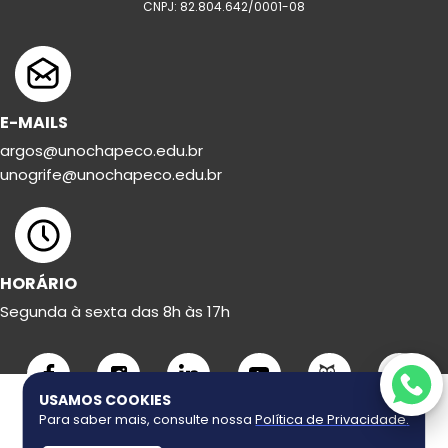
CNPJ: 82.804.642/0001-08
E-MAILS
argos@unochapeco.edu.br
unogrife@unochapeco.edu.br
HORÁRIO
Segunda à sexta das 8h às 17h
USAMOS COOKIES
Para saber mais, consulte nossa
Política de Privacidade
.
Copyright ©
2026
Uno Grife. Todos os direitos reservados.